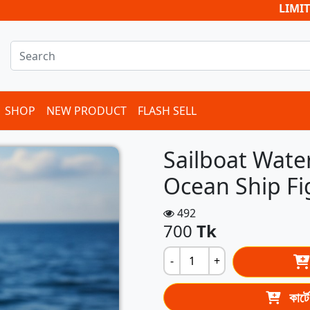
LIMITED TI
SHOP
NEW PRODUCT
FLASH SELL
Sailboat Wate
Ocean Ship Fi
492
700
Tk
-
+
কার্ট