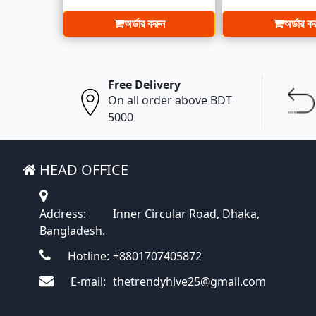
অর্ডার করুন
অর্ডার ক
Free Delivery
On all order above BDT
5000
HEAD OFFICE
Address:
Inner Circular Road, Dhaka,
Bangladesh.
Hotline:
+8801707405872
E-mail:
thetrendyhive25@gmail.com