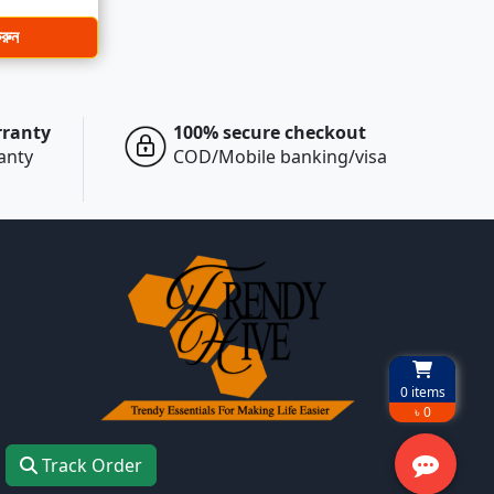
করুন
rranty
100% secure checkout
ranty
COD/Mobile banking/visa
0
items
৳ 0
Track Order