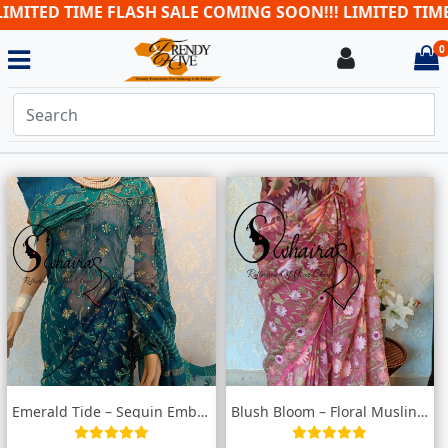
TED TIME FLASH SALE COMING SOON!!! LIMITED TIME FL
0
Login
i
Emerald Tide – Sequin Embroidered Muslin...
Blush Bloom – Floral Muslin Saree (Light...