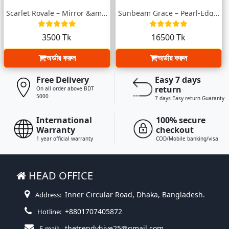
Scarlet Royale – Mirror &amp; Zari Embro...
Sunbeam Grace – Pearl-Edged Muslin Saree...
3500 Tk
16500 Tk
অর্ডার করুন
অর্ডার করুন
Free Delivery
Easy 7 days
return
On all order above BDT
5000
7 days Easy return Guaranty
International
100% secure
Warranty
checkout
1 year official warranty
COD/Mobile banking/visa
HEAD OFFICE
Inner Circular Road, Dhaka, Bangladesh.
Address:
+8801707405872
Hotline:
thetrendyhive25@gmail.com
E-mail: